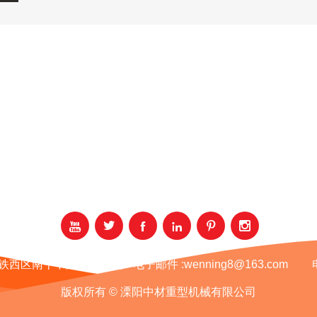






铁西区南十中路1号29门。
电子邮件 :
wenning8@163.com
版权所有 © 溧阳中材重型机械有限公司