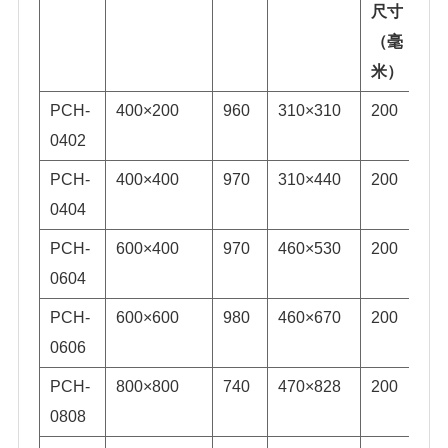
尺寸
（毫
米）
PCH-
400×200
960
310×310
200
3
0402
PCH-
400×400
970
310×440
200
3
0404
PCH-
600×400
970
460×530
200
3
0604
PCH-
600×600
980
460×670
200
3
0606
PCH-
800×800
740
470×828
200
3
0808